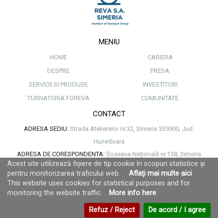
MENIU
HOME
CARIERA
DESPRE
PRESA
SERVICII SI PRODUSE
INVESTITORI
TURNATORIA FOREVA
COMUNITATE
CONTACT
ADRESA SEDIU:
Strada Atelierelor nr.32, Simeria 335900, Jud.
Hunedoara
ADRESA DE CORESPONDENTA:
Șoseaua Națională nr.138, Simeria
Acest site utilizează fișiere de tip cookie în scopuri statistice și
335900, jud. Hunedoara
pentru monitorizarea traficului web.
Aflaţi mai multe aici
TELEFON:
+40-254-262050
This website uses cookies for statistical purposes and for
FAX:
+40-254-262050
monitoring the website traffic.
More info here
EMAIL:
office@revasimeria.ro
Refuz / Reject
De acord / I agree