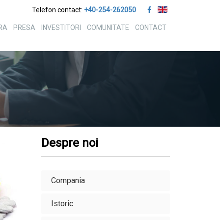
Telefon contact:
+40-254-262050
RA
PRESA
INVESTITORI
COMUNITATE
CONTACT
Despre noi
Compania
Istoric