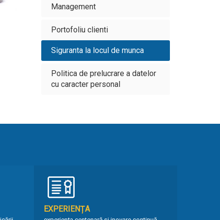
Management
Portofoliu clienti
Siguranta la locul de munca
Politica de prelucrare a datelor
cu caracter personal
EXPERIENȚA
cării
experiența centenară și inovare continuă